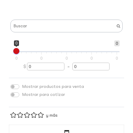
0
0
0
0
0
0
0
$
-
Minimum Price
Maximum Price
Mostrar productos para venta
Mostrar para cotizar
y más