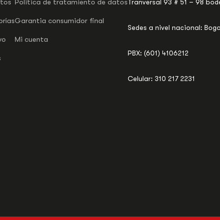
tos
Politica de tratamiento de datos
Tranversal 93 # 51 – 98 bod
rías
Garantia consumidor final
Sedes a nivel nacional: Bogo
vo
Mi cuenta
PBX: (601) 4106212
s
Celular: 310 217 2231