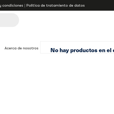
y condiciones
Política de tratamiento de datos
Acerca de nosotros
No hay productos en el c
Asesores SuperAudio
Academ