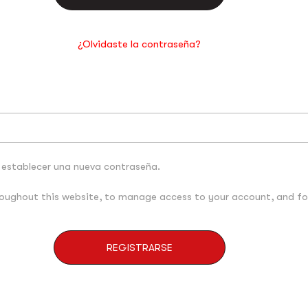
¿Olvidaste la contraseña?
a establecer una nueva contraseña.
hroughout this website, to manage access to your account, and fo
REGISTRARSE