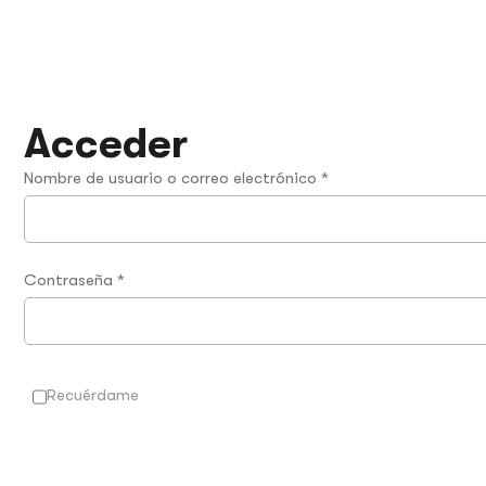
Obligatorio
Obligatorio
Obligatorio
Acceder
Nombre de usuario o correo electrónico
*
Contraseña
*
Recuérdame