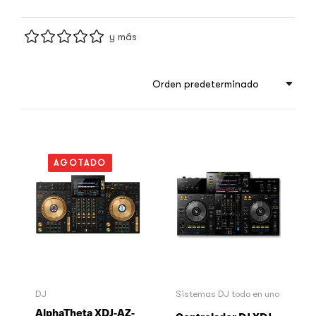
y más
Orden predeterminado
AGOTADO
DJ
Sistemas DJ todo en uno
AlphaTheta XDJ-AZ-