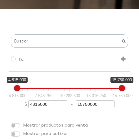
DJ
4.815.000
15.750.000
4.815.000
7.548.750
10.282.500
13.016.250
15.750.000
$
-
Minimum Price
Maximum Price
Mostrar productos para venta
Mostrar para cotizar