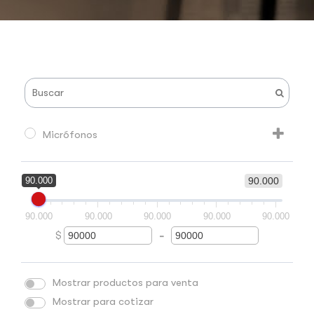
Micrófonos
90.000
90.000
90.000
90.000
90.000
90.000
90.000
$
-
Minimum Price
Maximum Price
Mostrar productos para venta
Mostrar para cotizar