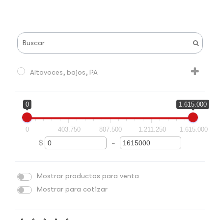
Altavoces, bajos, PA
0
1.615.000
0
403.750
807.500
1.211.250
1.615.000
$
-
Minimum Price
Maximum Price
Mostrar productos para venta
Mostrar para cotizar