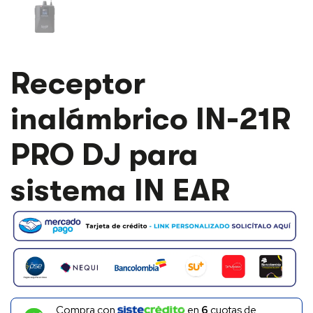
RECEPTOR
Receptor
INALÁMBRICO
IN-
inalámbrico IN-21R
21R
PRO
DJ
PRO DJ para
PARA
SISTEMA
IN
sistema IN EAR
EAR
CANTIDAD
Compra con
en
6
cuotas de