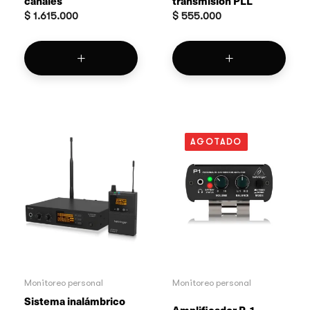
canales
transmisión PLL
$
1.615.000
$
555.000
AGOTADO
Monitoreo personal
Monitoreo personal
Sistema inalámbrico
Amplificador P-1