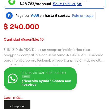
$48.783/mensual.
Solicita tu cupo.
$
240.000
Cantidad disponible: 10
El IN-21R de PRO DJ es un receptor inalámbrico tipo
bodypack compatible con el sistema IN EAR IN-21. Diseñado
para monitoreo profesional, ofrece transmisión PLL de alta
estabilidad, control de encendido y volumen lateral, antena
flexible integrada, salida de auriculares de 3.5 mm y clip de
TIENDA VIRTUAL SUPER AUDIO
sujeción para cinturón. Su diseño robusto y compacto lo
Online
¿Necesita ayuda? Chatea con
convierte en la solución ideal para músicos, vocalistas y
nosotros
técnicos que requieren monitoreo inalámbrico confiable en
escenarios en vivo.
Leer más...
Super Audio S.A.S es el representante exclusivo para
Colombia de PRO DJ. Compra Legal, Compra seguro,
Compare
Compra con el respaldo que Super Audio te ofrece.