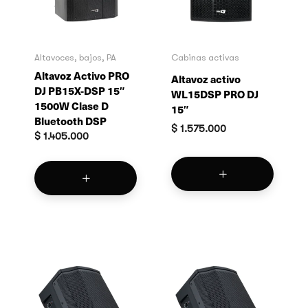
Altavoces, bajos, PA
Cabinas activas
Altavoz Activo PRO
Altavoz activo
DJ PB15X-DSP 15″
WL15DSP PRO DJ
1500W Clase D
15″
Bluetooth DSP
$
1.575.000
$
1.405.000