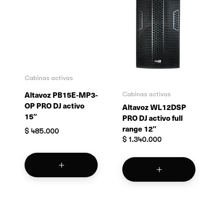
Cabinas activas
Altavoz PB15E-MP3-
OP PRO DJ activo
15″
Cabinas activas
Altavoz WL12DSP
$
485.000
PRO DJ activo full
range 12″
$
1.340.000