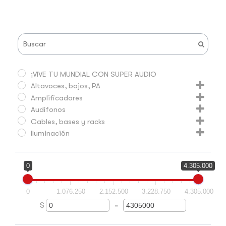
¡VIVE TU MUNDIAL CON SUPER AUDIO
Altavoces, bajos, PA
Amplificadores
Audífonos
Cables, bases y racks
Iluminación
Mezcladores y Consolas
Micrófonos
0
4.305.000
Procesadores
Producción musical
0
1.076.250
2.152.500
3.228.750
4.305.000
Sonido ambiental
$
-
Minimum Price
Maximum Price