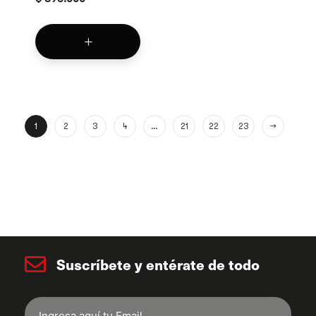
1
2
3
4
…
21
22
23
→
Suscríbete y entérate de todo