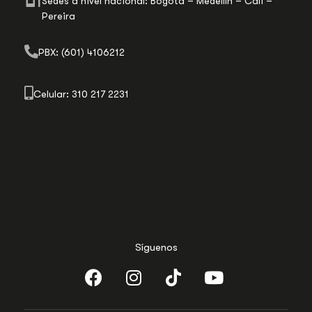
Sedes a nivel nacional: Bogotá – Medellín – Cali –
Pereira
PBX: (601) 4106212
Celular: 310 217 2231
Síguenos