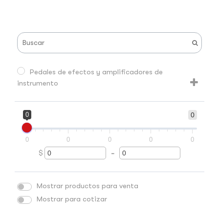
Pedales de efectos y amplificadores de
instrumento
0
0
0
0
0
0
0
$
-
Minimum Price
Maximum Price
Mostrar productos para venta
Mostrar para cotizar