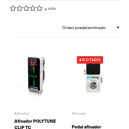
y más
Orden predeterminado
AGOTADO
Afinador
Afinador
Afinador POLYTUNE
Pedal afinador
CLIP TC