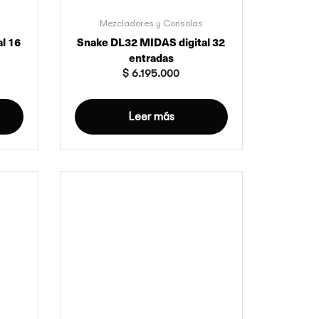
Mezcladores y Consolas
l 16
Snake DL32 MIDAS digital 32
entradas
$
6.195.000
Leer más