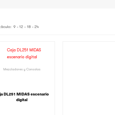
táculo:
9
12
18
24
Mezcladores y Consolas
ja DL251 MIDAS escenario
digital