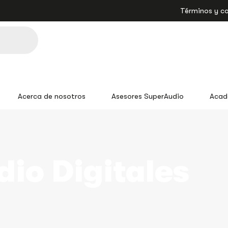
Términos y c
Acerca de nosotros
Asesores SuperAudio
Acad
io Digitales