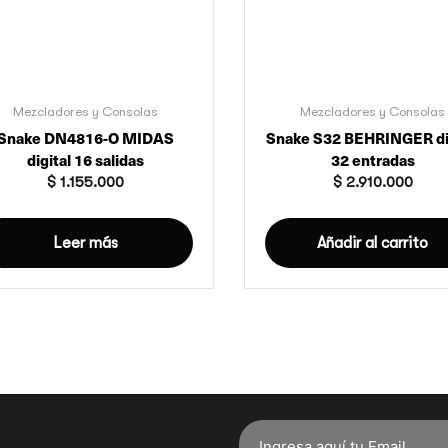
Mezcladores y Consolas
Mezcladores y Consolas
Snake DN4816-O MIDAS
Snake S32 BEHRINGER di
digital 16 salidas
32 entradas
$
1.155.000
$
2.910.000
Leer más
Añadir al carrito