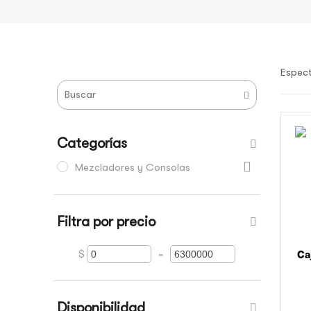
Espec
Categorías
Mezcladores y Consolas
Filtra por precio
Ca
$
-
Minimum Price
Maximum Price
Disponibilidad