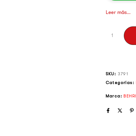
Incluye dos sa
para conexione
Leer más...
entrada y sali
módulos de so
Y, por si fuer
puedes conecta
AES50, brindán
balanceadas.
SKU:
3791
Categorías:
Marca:
BEHR