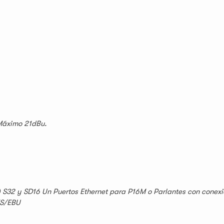
Máximo 21dBu.
 S32 y SD16 Un Puertos Ethernet para P16M o Parlantes con conexi
ES/EBU