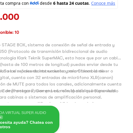
.000
nible: 10
o STAGE BOX, sistema de conexión de señal de entrada y
S50 (Protocolo de transmisión bidireccional de audio
 Klark Teknik SuperMAC, esto hace que por un cable
(hasta de 100 metros de longitud) puedas enviar desde tu
ario las señales de instrumento y micrófonos al mixer o
A.S es el representante exclusivo para Colombia de
gital, cuenta con 32 entradas de micrófono XLR(canon)
MUTE para todos los canales, adicionalmente cuenta
dor de Phantom Power en Led, más 16 salidas balanceada
 Compra seguro, Compra con el respaldo que Super Audio
ra cabinas o sistemas de amplificación personal.
uenta con preamplificadores Midas, legendarios por su
idad en grandes escenarios, adicionalmente un puerto
DA VIRTUAL SUPER AUDIO
ermite la conexión del sistema personal P16M de behringer
ne
cesita ayuda? Chatea con
cabinas que soportan este sistema como la IQ15 o IQ12 de
otros