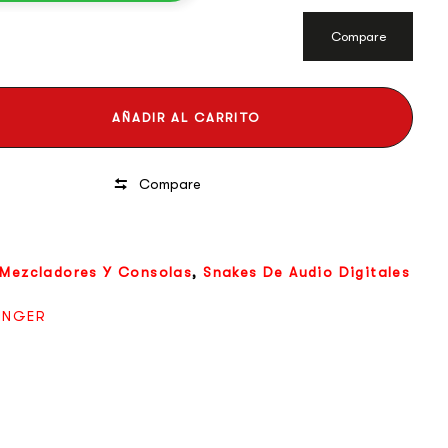
lidas ADAT ópticas y dos salidas estéreo AES-3 (AES/EBU)
s de dispositivos digitales externos, adicionalmente
Compare
da MIDI para sus sistemas de iluminación y control de
nido.
a poco, si necesitas más entradas remotas en tu escenario
AÑADIR AL CARRITO
r hasta 2 (dos) de los S32 en cascadas por la conexión de
dote más de 60 canales bidireccionales y 32 salidas
Compare
Mezcladores Y Consolas
,
Snakes De Audio Digitales
INGER