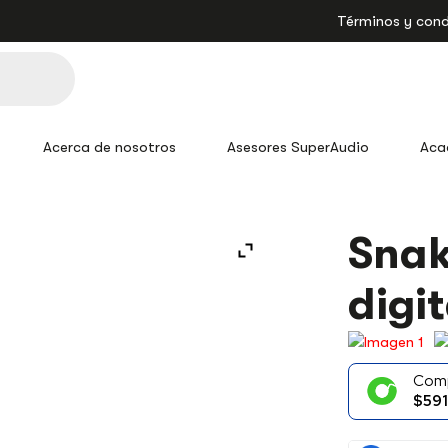
Términos y cond
Acerca de nosotros
Asesores SuperAudio
Aca
SNAKE
Snak
S32
BEHRINGER
digi
DIGITAL
32
ENTRADAS
CANTIDAD
Com
$591