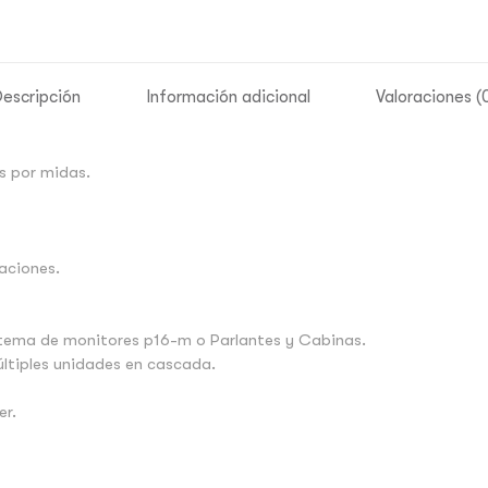
escripción
Información adicional
Valoraciones (
s por midas.
aciones.
istema de monitores p16-m o Parlantes y Cabinas.
ltiples unidades en cascada.
er.