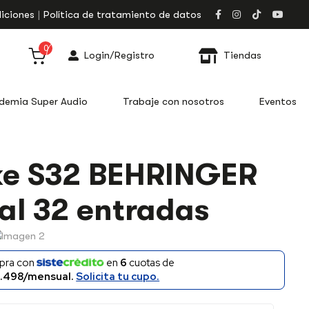
iciones
Política de tratamiento de datos
0
Login/Registro
Tiendas
demia Super Audio
Trabaje con nosotros
Eventos
e S32 BEHRINGER
tal 32 entradas
pra con
en
6
cuotas de
.498/mensual.
Solicita tu cupo.