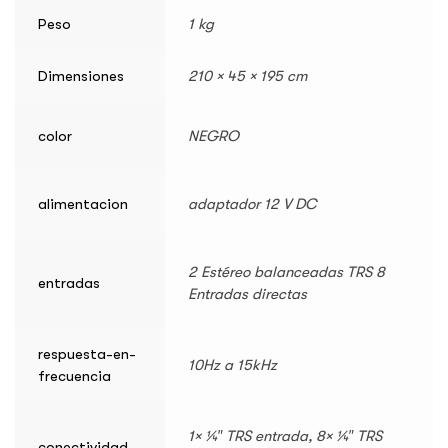
Peso
1 kg
Dimensiones
210 × 45 × 195 cm
color
NEGRO
alimentacion
adaptador 12 V DC
2 Estéreo balanceadas TRS 8
entradas
Entradas directas
respuesta-en-
10Hz a 15kHz
frecuencia
1× ¼″ TRS entrada, 8× ¼″ TRS
conectividad