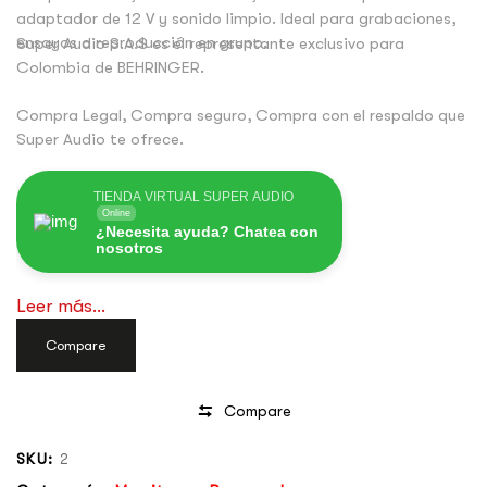
adaptador de 12 V y sonido limpio. Ideal para grabaciones,
ensayos o reproducción en grupo.
Super Audio S.A.S es el representante exclusivo para
Colombia de BEHRINGER.
Compra Legal, Compra seguro, Compra con el respaldo que
Super Audio te ofrece.
TIENDA VIRTUAL SUPER AUDIO
Online
¿Necesita ayuda? Chatea con
nosotros
Leer más...
Compare
Compare
SKU:
2