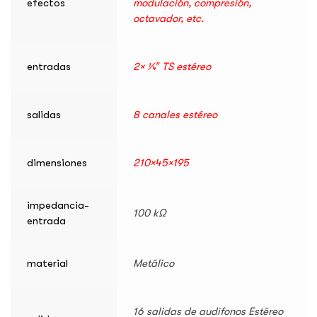
efectos
modulación, compresión,
octavador, etc.
entradas
2× ¼″ TS estéreo
salidas
8 canales estéreo
dimensiones
210×45×195
impedancia-
100 kΩ
entrada
material
Metálico
16 salidas de audífonos Estéreo