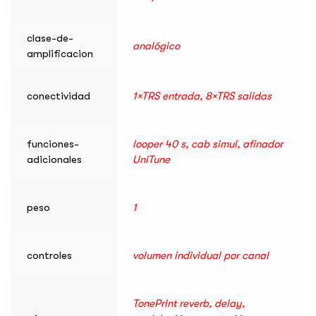
clase-de-
analógico
amplificacion
conectividad
1×TRS entrada, 8×TRS salidas
funciones-
looper 40 s, cab simul, afinador
adicionales
UniTune
peso
1
controles
volumen individual por canal
TonePrint reverb, delay,