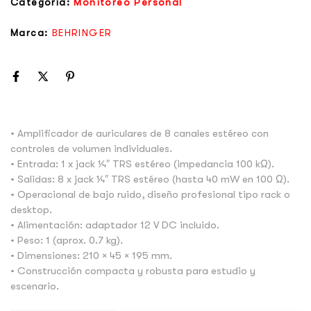
Categoría:
Monitoreo Personal
Marca:
BEHRINGER
• Amplificador de auriculares de 8 canales estéreo con
controles de volumen individuales.
• Entrada: 1 x jack ¼″ TRS estéreo (impedancia 100 kΩ).
• Salidas: 8 x jack ¼″ TRS estéreo (hasta 40 mW en 100 Ω).
• Operacional de bajo ruido, diseño profesional tipo rack o
desktop.
• Alimentación: adaptador 12 V DC incluido.
• Peso: 1 (aprox. 0.7 kg).
• Dimensiones: 210 × 45 × 195 mm.
• Construcción compacta y robusta para estudio y
escenario.