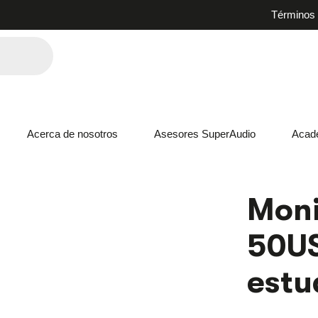
Términos 
Acerca de nosotros
Asesores SuperAudio
Acad
MONITORES
Moni
STUDIO
50USB
50U
BEHRINGER
ESTUDIO
5"
estu
CANTIDAD