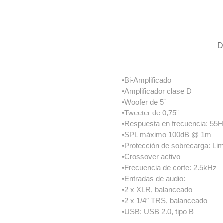
D
•Bi-Amplificado
•Amplificador clase D
•Woofer de 5¨
•Tweeter de 0,75¨
•Respuesta en frecuencia: 55
•SPL máximo 100dB @ 1m
•Protección de sobrecarga: Lim
•Crossover activo
•Frecuencia de corte: 2.5kHz
•Entradas de audio:
•2 x XLR, balanceado
•2 x 1/4″ TRS, balanceado
•USB: USB 2.0, tipo B