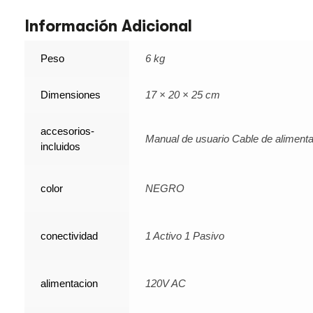
Información Adicional
Peso
6 kg
Dimensiones
17 × 20 × 25 cm
accesorios-
Manual de usuario Cable de aliment
incluidos
color
NEGRO
conectividad
1 Activo 1 Pasivo
alimentacion
120V AC