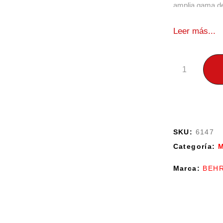
amplia gama de
de fuentes de a
XLR y TRS pued
Leer más...
SKU:
6147
Categoría:
M
Marca:
BEH