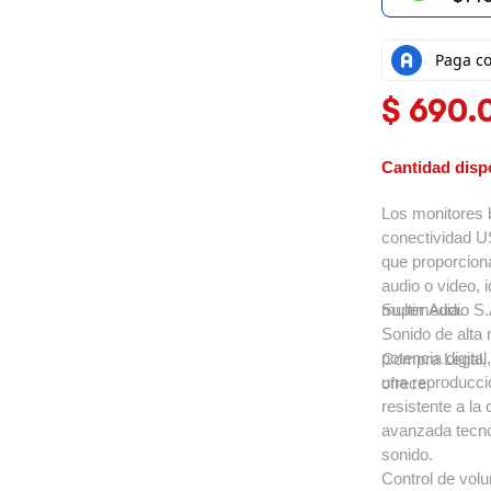
$
690.
Cantidad disp
Los monitores 
conectividad US
que proporciona
audio o video, 
multimedia.
Super Audio S.
Sonido de alta 
potencia digita
Compra Legal, 
una reproducci
ofrece
resistente a la
avanzada tecno
sonido.
Control de volu