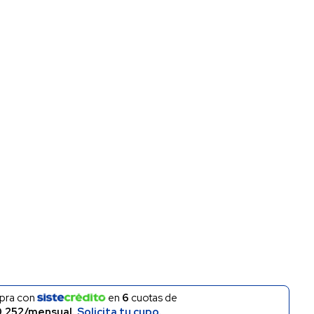
pra con
en
6
cuotas de
.252/mensual.
Solicita tu cupo.