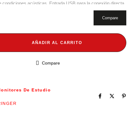
 condiciones acústicas, Entrada USB para la conexión directa
udio estéreo digital y dos entradas analógicas con conectores
en utilizarse simultanemante.
Compare
AÑADIR AL CARRITO
Compare
onitores De Estudio
RINGER