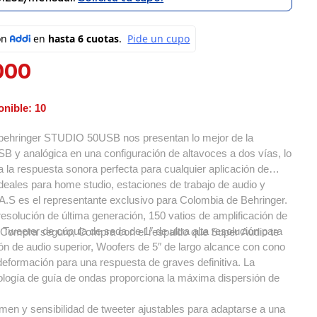
000
onible: 10
behringer STUDIO 50USB nos presentan lo mejor de la
B y analógica en una configuración de altavoces a dos vías, lo
 la respuesta sonora perfecta para cualquier aplicación de
ideales para home studio, estaciones de trabajo de audio y
A.S es el representante exclusivo para Colombia de Behringer.
resolución de última generación, 150 vatios de amplificación de
l, Tweeter de cúpula de seda de 1″ de ultra alta resolución para
Compra seguro, Compra con el respaldo que Super Audio te
ón de audio superior, Woofers de 5″ de largo alcance con cono
 deformación para una respuesta de graves definitiva. La
logía de guía de ondas proporciona la máxima dispersión de
men y sensibilidad de tweeter ajustables para adaptarse a una