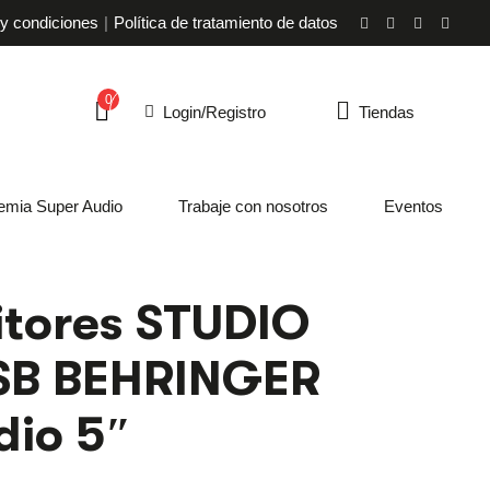
y condiciones
Política de tratamiento de datos
0
Login/Registro
Tiendas
emia Super Audio
Trabaje con nosotros
Eventos
tores STUDIO
SB BEHRINGER
dio 5″