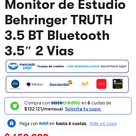
Monitor de Estudio
DE
ESTUDIO
Behringer TRUTH
BEHRINGER
TRUTH
3.5
3.5 BT Bluetooth
BT
BLUETOOTH
3.5"
3.5″ 2 Vias
2
VIAS
CANTIDAD
Compra con
en
6
cuotas de
$132.121/mensual.
Solicita tu cupo.