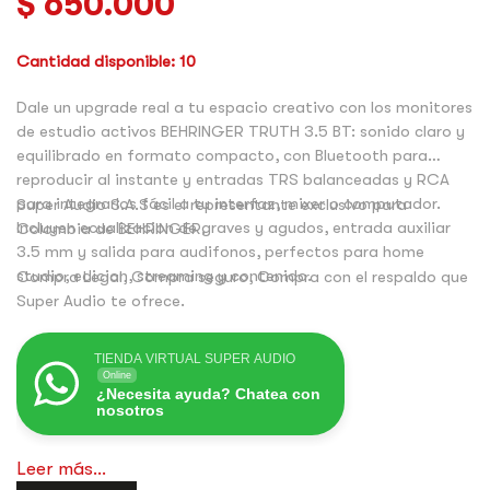
$
650.000
Cantidad disponible: 10
Dale un upgrade real a tu espacio creativo con los monitores
de estudio activos BEHRINGER TRUTH 3.5 BT: sonido claro y
equilibrado en formato compacto, con Bluetooth para
reproducir al instante y entradas TRS balanceadas y RCA
para integrarlos fácil a tu interfaz, mixer o computador.
Super Audio S.A.S es el representante exclusivo para
Incluyen ecualizacion de graves y agudos, entrada auxiliar
Colombia de BEHRINGER.
3.5 mm y salida para audifonos, perfectos para home
studio, edicion, streaming y contenido.
Compra Legal, Compra seguro, Compra con el respaldo que
Super Audio te ofrece.
TIENDA VIRTUAL SUPER AUDIO
Online
¿Necesita ayuda? Chatea con
nosotros
Leer más...