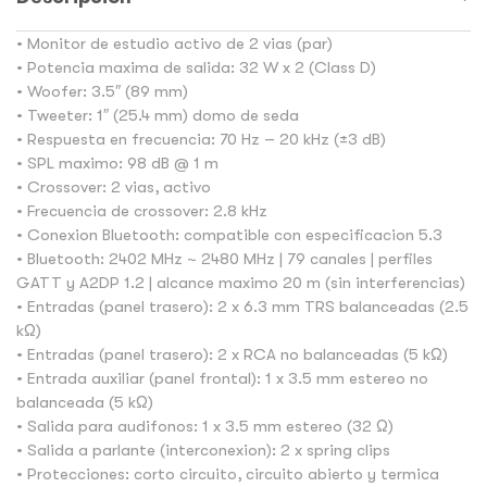
• Monitor de estudio activo de 2 vias (par)
• Potencia maxima de salida: 32 W x 2 (Class D)
• Woofer: 3.5″ (89 mm)
• Tweeter: 1″ (25.4 mm) domo de seda
• Respuesta en frecuencia: 70 Hz – 20 kHz (±3 dB)
• SPL maximo: 98 dB @ 1 m
• Crossover: 2 vias, activo
• Frecuencia de crossover: 2.8 kHz
• Conexion Bluetooth: compatible con especificacion 5.3
• Bluetooth: 2402 MHz ~ 2480 MHz | 79 canales | perfiles
GATT y A2DP 1.2 | alcance maximo 20 m (sin interferencias)
• Entradas (panel trasero): 2 x 6.3 mm TRS balanceadas (2.5
kΩ)
• Entradas (panel trasero): 2 x RCA no balanceadas (5 kΩ)
• Entrada auxiliar (panel frontal): 1 x 3.5 mm estereo no
balanceada (5 kΩ)
• Salida para audifonos: 1 x 3.5 mm estereo (32 Ω)
• Salida a parlante (interconexion): 2 x spring clips
• Protecciones: corto circuito, circuito abierto y termica