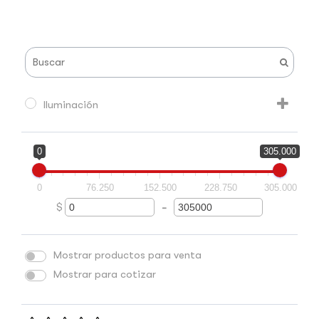
Iluminación
0
305.000
0
76.250
152.500
228.750
305.000
$
-
Minimum Price
Maximum Price
Mostrar productos para venta
Mostrar para cotizar