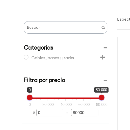
Espec
Categorías
Cables, bases y racks
Filtra por precio
0
80.000
0
20.000
40.000
60.000
80.000
$
-
Minimum Price
Maximum Price