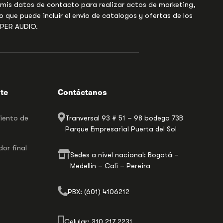
 mis datos de contacto para realizar actos de marketing,
o que puede incluir el envío de catalogos y ofertas de los
UPER AUDIO.
nte
Contáctanos
miento de
Tranversal 93 # 51 – 98 bodega 73B
Parque Empresarial Puerta del Sol
or final
Sedes a nivel nacional: Bogotá –
Medellín – Cali – Pereira
PBX: (601) 4106212
Celular: 310 217 2231