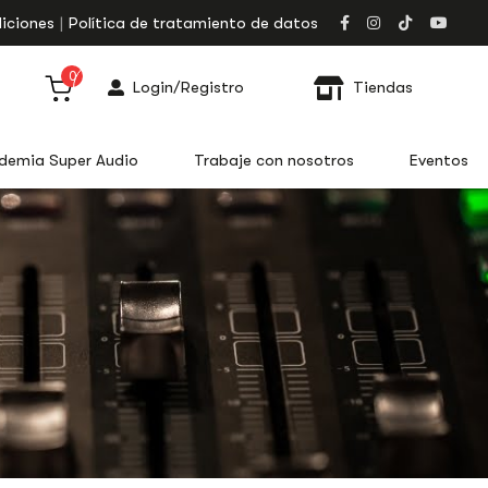
iciones
Política de tratamiento de datos
0
Login/Registro
Tiendas
demia Super Audio
Trabaje con nosotros
Eventos