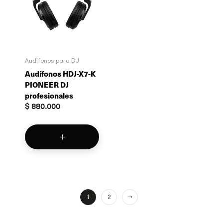
Audífonos para DJ
Audífonos HDJ-X7-K
PIONEER DJ
profesionales
$
880.000
1
2
→