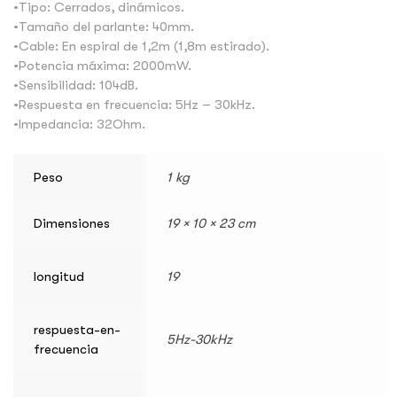
•Tipo: Cerrados, dinámicos.
•Tamaño del parlante: 40mm.
•Cable: En espiral de 1,2m (1,8m estirado).
•Potencia máxima: 2000mW.
•Sensibilidad: 104dB.
•Respuesta en frecuencia: 5Hz – 30kHz.
•Impedancia: 32Ohm.
Peso
1 kg
Dimensiones
19 × 10 × 23 cm
longitud
19
respuesta-en-
5Hz-30kHz
frecuencia