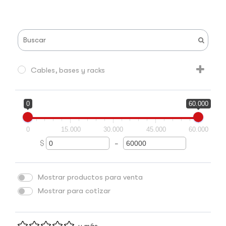
Cables, bases y racks
0
60.000
0
15.000
30.000
45.000
60.000
$
-
Minimum Price
Maximum Price
Mostrar productos para venta
Mostrar para cotizar
y más