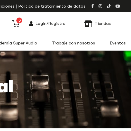
iciones
Política de tratamiento de datos
0
Login/Registro
Tiendas
demia Super Audio
Trabaje con nosotros
Eventos
al