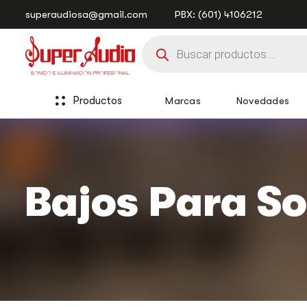
Saltar
Saltar
superaudiosa@gmail.com
PBX: (601) 4106212
enlaces
a
Búsqueda
la
de
navegación
productos
principal
saltar
al
Productos
Marcas
Novedades
contenido
Bajos Para So