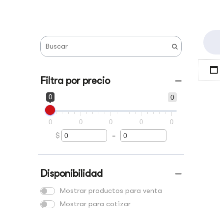
Filtra por precio
0
0
0
0
0
0
0
$
-
Minimum Price
Maximum Price
Disponibilidad
Mostrar productos para venta
Mostrar para cotizar