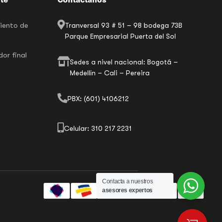
miento de
Tranversal 93 # 51 – 98 bodega 73B
Parque Empresarial Puerta del Sol
or final
Sedes a nivel nacional: Bogotá –
Medellín – Cali – Pereira
PBX: (601) 4106212
Celular: 310 217 2231
Contacta a nuestros
asesores expertos