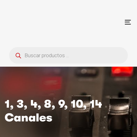
Saltar
Saltar
enlaces
a
la
navegación
To
principal
na
saltar
al
Búsqueda
contenido
de
productos
1, 3, 4, 8, 9, 10, 14
Canales