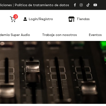
iciones
Política de tratamiento de datos
0
Login/Registro
Tiendas
demia Super Audio
Trabaje con nosotros
Eventos