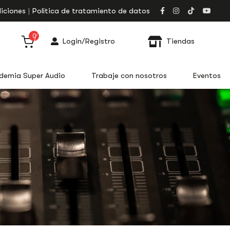
iciones
Política de tratamiento de datos
0
Login/Registro
Tiendas
demia Super Audio
Trabaje con nosotros
Eventos