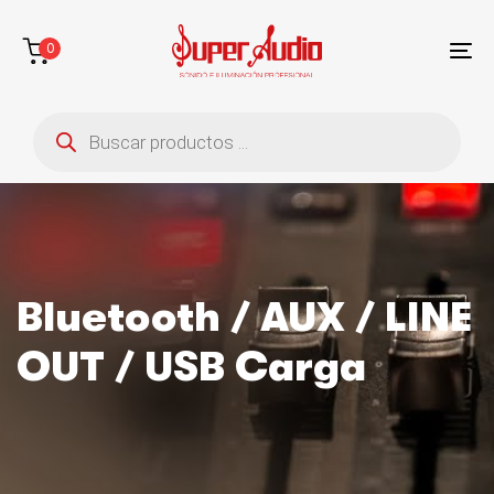
Saltar
Saltar
enlaces
a
0
la
To
navegación
na
Búsqueda
principal
de
saltar
productos
al
contenido
Bluetooth / AUX / LINE
OUT / USB Carga