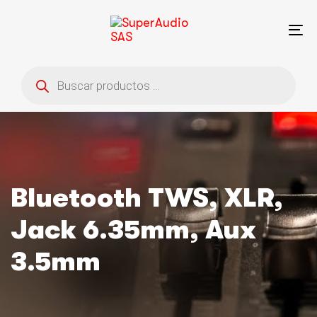
Saltar
Saltar
enlaces
a
To
la
na
navegación
Búsqueda
principal
de
saltar
productos
al
contenido
Bluetooth TWS, XLR,
Jack 6.35mm, Aux
3.5mm