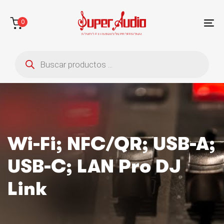
Saltar
Saltar
enlaces
a
0
la
To
navegación
na
Búsqueda
principal
de
saltar
productos
al
contenido
Wi-Fi; NFC/QR; USB-A;
USB-C; LAN Pro DJ
Link