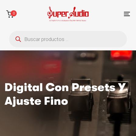
Saltar
Saltar
enlaces
a
0
la
To
navegación
na
Búsqueda
principal
de
saltar
productos
al
contenido
Digital Con Presets Y
Ajuste Fino