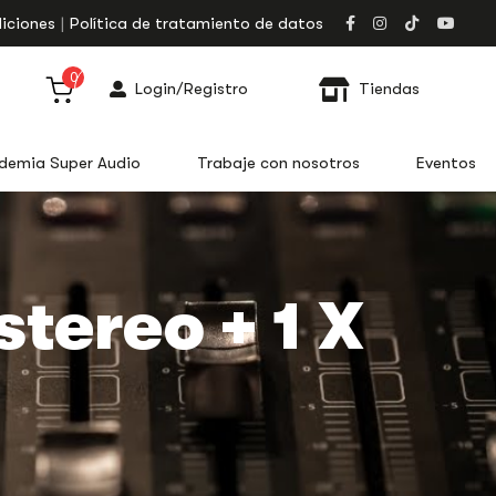
iciones
Política de tratamiento de datos
0
Login/Registro
Tiendas
demia Super Audio
Trabaje con nosotros
Eventos
stereo + 1 X