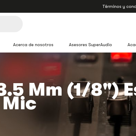
Términos y cond
Acerca de nosotros
Asesores SuperAudio
Aca
3.5 Mm (1/8") E
 Mic