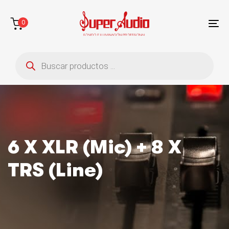
Saltar
Saltar
enlaces
a
0
la
To
navegación
na
Búsqueda
principal
de
saltar
productos
al
contenido
6 X XLR (mic) + 8 X
TRS (line)