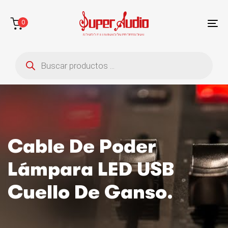
Saltar
Saltar
enlaces
a
0
la
To
navegación
na
Búsqueda
principal
de
saltar
productos
al
contenido
Cable De Poder
Lámpara LED USB
Cuello De Ganso.