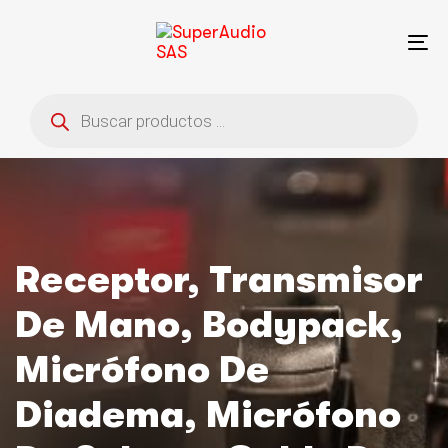
Saltar
Saltar
enlaces
a
To
la
na
navegación
Búsqueda
principal
de
saltar
productos
al
contenido
Receptor, Transmisor
De Mano, Bodypack,
Micrófono De
Diadema, Micrófono