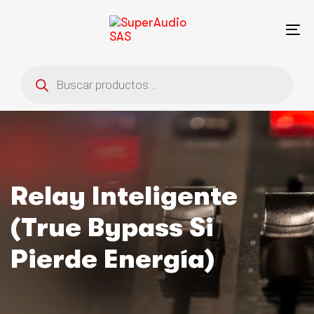
Saltar
Saltar
enlaces
a
To
la
na
navegación
Búsqueda
principal
de
saltar
productos
al
contenido
Relay Inteligente
(true Bypass Si
Pierde Energía)