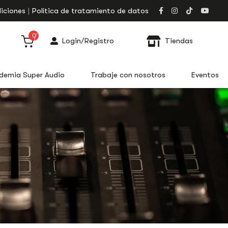
iciones
Política de tratamiento de datos
0
Login/Registro
Tiendas
demia Super Audio
Trabaje con nosotros
Eventos