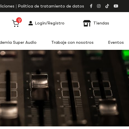
iciones
Política de tratamiento de datos
0
Login/Registro
Tiendas
demia Super Audio
Trabaje con nosotros
Eventos