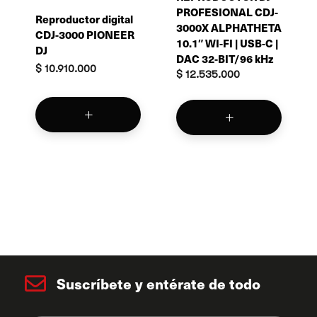
PROFESIONAL CDJ-
Reproductor digital
3000X ALPHATHETA
CDJ-3000 PIONEER
10.1″ WI-FI | USB-C |
DJ
DAC 32-BIT/96 kHz
$
10.910.000
$
12.535.000
Suscríbete y entérate de todo