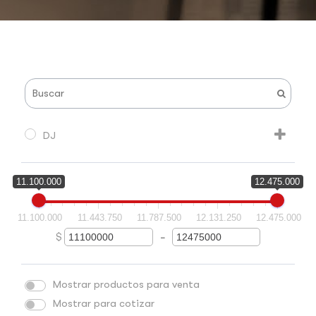
DJ
11.100.000
12.475.000
11.100.000
11.443.750
11.787.500
12.131.250
12.475.000
$
-
Minimum Price
Maximum Price
Mostrar productos para venta
Mostrar para cotizar