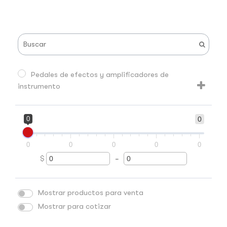
Pedales de efectos y amplificadores de
instrumento
0
0
0
0
0
0
0
$
-
Minimum Price
Maximum Price
Mostrar productos para venta
Mostrar para cotizar