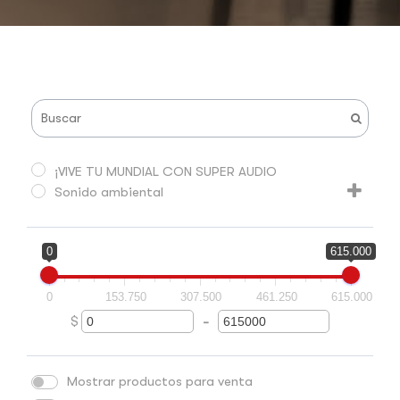
¡VIVE TU MUNDIAL CON SUPER AUDIO
Sonido ambiental
0
615.000
0
153.750
307.500
461.250
615.000
$
-
Minimum Price
Maximum Price
Mostrar productos para venta