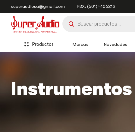
Saltar
Saltar
superaudiosa@gmail.com
PBX: (601) 4106212
enlaces
a
Búsqueda
la
de
navegación
productos
principal
saltar
al
Productos
Marcas
Novedades
contenido
Instrumentos