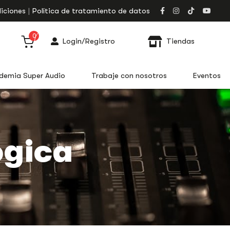
iciones
Política de tratamiento de datos
0
Login/Registro
Tiendas
demia Super Audio
Trabaje con nosotros
Eventos
ógica