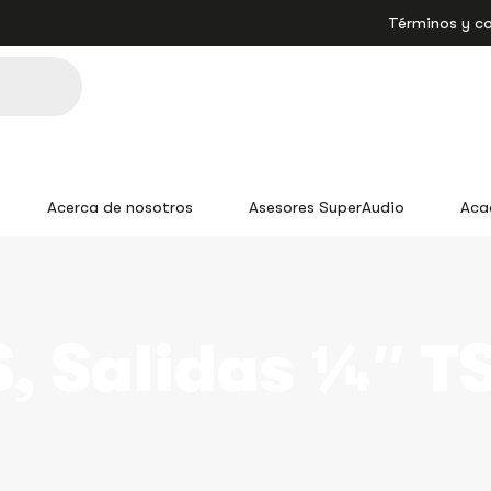
Términos y c
Acerca de nosotros
Asesores SuperAudio
Aca
, Salidas ¼″ T