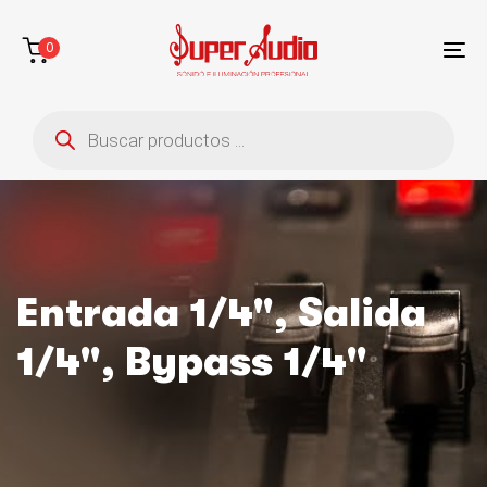
Saltar
Saltar
enlaces
a
0
la
To
navegación
na
Búsqueda
principal
de
saltar
productos
al
contenido
Entrada 1/4", Salida
1/4", Bypass 1/4"