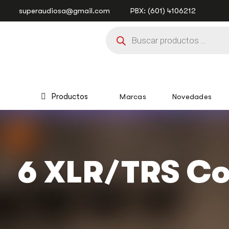
Saltar
Saltar
superaudiosa@gmail.com
PBX: (601) 4106212
enlaces
a
Búsqueda
la
de
navegación
productos
principal
saltar
al
contenido
Productos
Marcas
Novedades
6 XLR/TRS Co