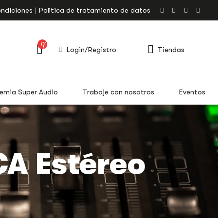
ondiciones
Política de tratamiento de datos
0
Login/Registro
Tiendas
emia Super Audio
Trabaje con nosotros
Eventos
CA Estéreo