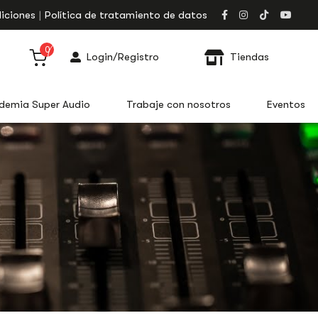
iciones
Política de tratamiento de datos
0
Login/Registro
Tiendas
demia Super Audio
Trabaje con nosotros
Eventos