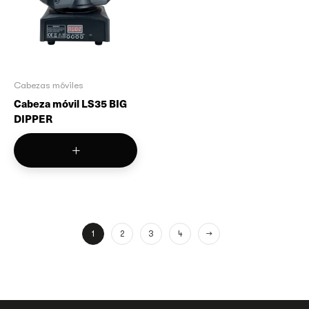
Cabezas móviles
Cabeza móvil LS35 BIG
DIPPER
1
2
3
4
→