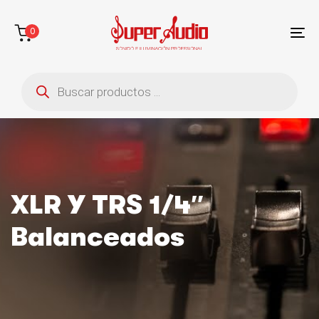
Saltar
Saltar
enlaces
a
0
la
To
navegación
na
Búsqueda
principal
de
saltar
productos
al
contenido
XLR Y TRS 1/4″
Balanceados