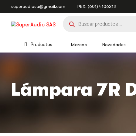
Saltar
Saltar
superaudiosa@gmail.com
PBX: (601) 4106212
enlaces
a
Búsqueda
la
de
navegación
productos
principal
saltar
al
Productos
Marcas
Novedades
contenido
Lámpara 7R 