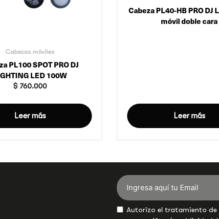
Cabeza PL40-HB PRO DJ 
móvil doble cara
Cabezas móviles
za PL100 SPOT PRO DJ
IGHTING LED 100W
$
760.000
Leer más
Leer más
Autorizo el tratamiento de