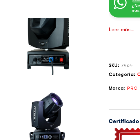
Onli
¿Ne
nos
Leer más...
SKU:
7964
Categoría:
Marca:
PRO 
Certificad