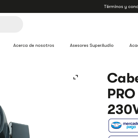
Términos y cond
Acerca de nosotros
Asesores SuperAudio
Aca
Cab
PRO 
230