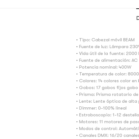
D
• Tipo: Cabezal móvil BEAM
• Fuente de luz: Lámpara 23
• Vida útil de la fuente: 2000
• Fuente de alimentación: A
• Potencia nominal: 400W
• Temperatura de color: 800
• Colores: 14 colores color en
• Gobos: 17 gobos fijos gobo
• Prisma: Prisma rotatorio de
• Lente: Lente óptica de alta
• Dimmer: 0-100% lineal
• Estroboscopio: 1-12 destell
• Motores: 11 motores de paso
• Modos de control: Automát
• Canales DMX: 16/20 canale