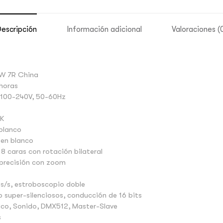
escripción
Información adicional
Valoraciones (
0W 7R China
 horas
C 100-240V, 50-60Hz
0K
 blanco
 en blanco
 8 caras con rotación bilateral
 precisión con zoom
os/s, estroboscopio doble
 super-silenciosos, conducción de 16 bits
ico, Sonido, DMX512, Master-Slave
s