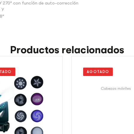
 Y 270° con función de auto-corrección
/ Y
.8°
Productos relacionados
TADO
AGOTADO
Cabezas móviles