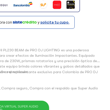
ra con
y
solicita tu cupo.
vil PL230 BEAM de PRO DJ LIGHTING es una poderosa
ara crear efectos de iluminación impactantes. Equipado
ra de 230W, prismas rotatorios y una precisión óptica de
este equipo brinda colores vibrantes y gobos detallados que
uier espectáculo.
AS es el representante exclusivo para Colombia de PRO DJ
 Compra seguro, Compra con el respaldo que Super Audio
DA VIRTUAL SUPER AUDIO