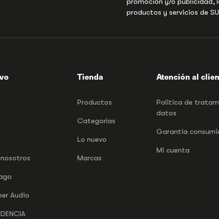
promoción y/o publicidad, l
productos y servicios de S
ivo
Tienda
Atención al clie
Productos
Politica de trata
datos
Categorías
Garantia consumid
Lo nuevo
Mi cuenta
 nosotros
Marcas
pago
per Audio
NDENCIA