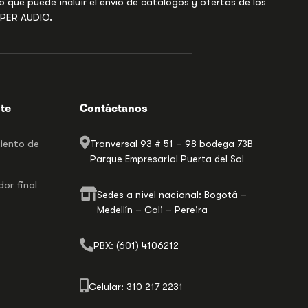
o que puede incluir el envío de catalogos y ofertas de los
UPER AUDIO.
nte
Contáctanos
miento de
Tranversal 93 # 51 – 98 bodega 73B
Parque Empresarial Puerta del Sol
or final
Sedes a nivel nacional: Bogotá –
Medellín – Cali – Pereira
PBX: (601) 4106212
Celular: 310 217 2231