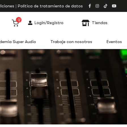
iciones
Política de tratamiento de datos
0
Login/Registro
Tiendas
demia Super Audio
Trabaje con nosotros
Eventos