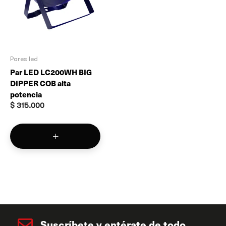
Pares led
Par LED LC200WH BIG
DIPPER COB alta
potencia
$
315.000
Suscríbete y entérate de todo