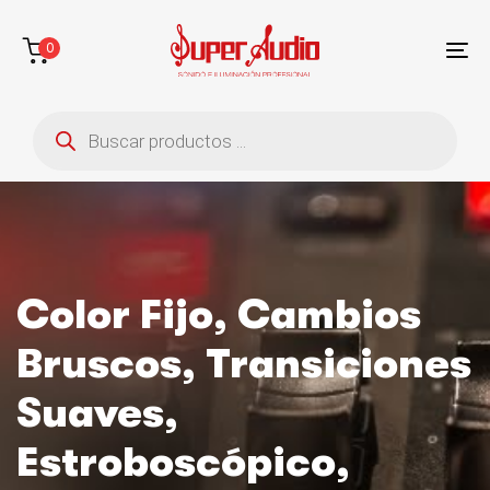
Saltar
Saltar
enlaces
a
0
la
To
navegación
na
Búsqueda
principal
de
saltar
productos
al
contenido
Color Fijo, Cambios
Bruscos, Transiciones
Suaves,
Estroboscópico,