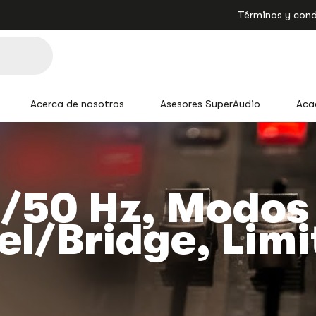
Términos y cond
Acerca de nosotros
Asesores SuperAudio
Aca
0/50 Hz, Modos
el/bridge, Lim