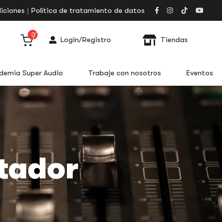
iciones
Política de tratamiento de datos
0
Login/Registro
Tiendas
demia Super Audio
Trabaje con nosotros
Eventos
itador