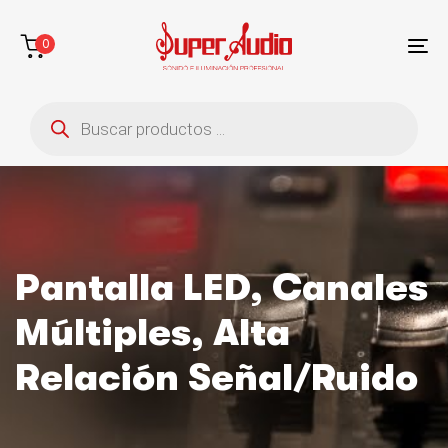
Saltar
Saltar
enlaces
a
0
la
To
navegación
na
Búsqueda
principal
de
saltar
productos
al
contenido
Pantalla LED, Canales
Múltiples, Alta
Relación Señal/ruido